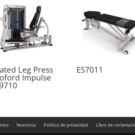
ated Leg Press
ES7011
oford Impulse
9710
cnico
Nosotros
Política de privacidad
Libro de reclamac