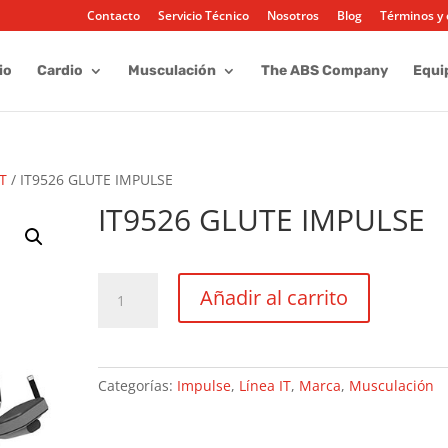
Contacto
Servicio Técnico
Nosotros
Blog
Términos y 
io
Cardio
Musculación
The ABS Company
Equi
IT
/ IT9526 GLUTE IMPULSE
IT9526 GLUTE IMPULSE
IT9526
Añadir al carrito
GLUTE
IMPULSE
cantidad
Categorías:
Impulse
,
Línea IT
,
Marca
,
Musculación