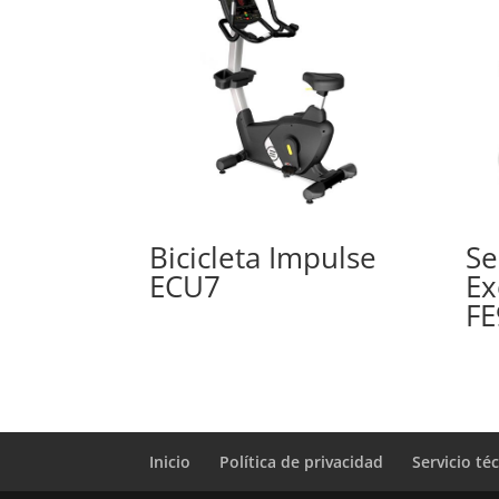
Bicicleta Impulse
Se
ECU7
Ex
FE
Inicio
Política de privacidad
Servicio té