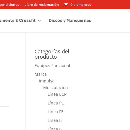
condiciones
Libro de reclamación
0 elementos
pments & Crossfit
Discos y Mancuernas
Categorías del
producto
Equipos Funcional
Marca
Impulse
Musculación
Línea ECP
Línea PL
Línea FE
Línea IE
Línea IF