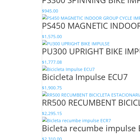
PS300 SPINNING BIKE IM
$
945.00
PS450 MAGNETIC INDOO
$
1,575.00
PU300 UPRIGHT BIKE IM
$
1,777.08
Bicicleta Impulse ECU7
$
1,900.75
RR500 RECUMBENT BICIC
$
2,295.15
Bicleta recumbe impulse
$
2,310.00