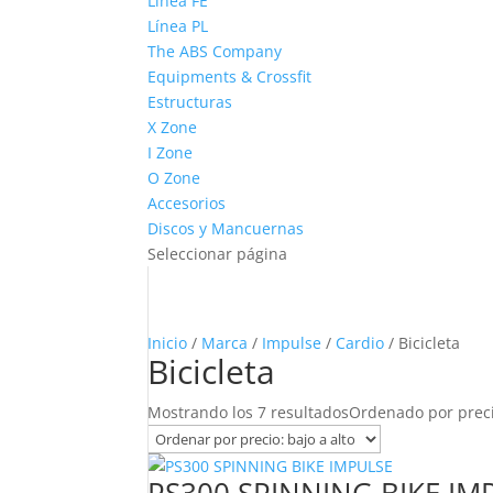
Línea FE
Línea PL
The ABS Company
Equipments & Crossfit
Estructuras
X Zone
I Zone
O Zone
Accesorios
Discos y Mancuernas
Seleccionar página
Inicio
/
Marca
/
Impulse
/
Cardio
/ Bicicleta
Bicicleta
Mostrando los 7 resultados
Ordenado por precio