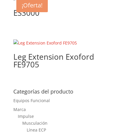
¡Oferta!
ES3000
El
El
precio
precio
original
actual
era:
es:
$7,000.00.
$6,248.19.
Leg Extension Exoford
FE9705
Categorías del producto
Equipos Funcional
Marca
Impulse
Musculación
Línea ECP