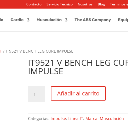
Contacto
Servicio Técnico
Nosotros
Blog
Términos y
io
Cardio
Musculación
The ABS Company
Equi
IT
/ IT9521 V BENCH LEG CURL IMPULSE
IT9521 V BENCH LEG CU
IMPULSE
IT9521
Añadir al carrito
V
BENCH
LEG
CURL
Categorías:
Impulse
,
Línea IT
,
Marca
,
Musculación
IMPULSE