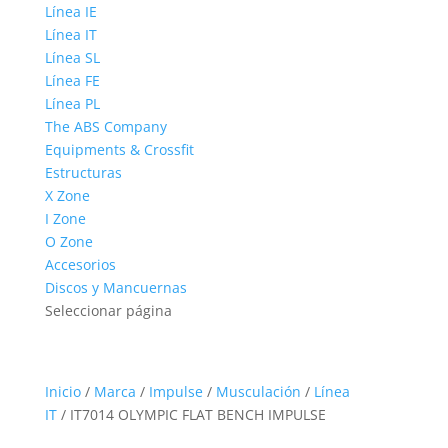
Línea IE
Línea IT
Línea SL
Línea FE
Línea PL
The ABS Company
Equipments & Crossfit
Estructuras
X Zone
I Zone
O Zone
Accesorios
Discos y Mancuernas
Seleccionar página
Inicio
/
Marca
/
Impulse
/
Musculación
/
Línea
IT
/ IT7014 OLYMPIC FLAT BENCH IMPULSE