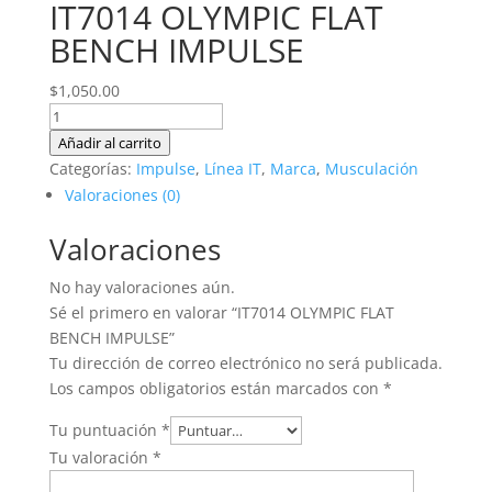
IT7014 OLYMPIC FLAT
BENCH IMPULSE
$
1,050.00
IT7014
OLYMPIC
Añadir al carrito
FLAT
Categorías:
Impulse
,
Línea IT
,
Marca
,
Musculación
BENCH
Valoraciones (0)
IMPULSE
Valoraciones
cantidad
No hay valoraciones aún.
Sé el primero en valorar “IT7014 OLYMPIC FLAT
BENCH IMPULSE”
Tu dirección de correo electrónico no será publicada.
Los campos obligatorios están marcados con
*
Tu puntuación
*
Tu valoración
*