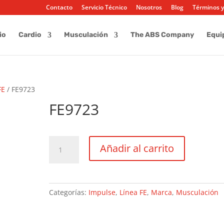
Contacto
Servicio Técnico
Nosotros
Blog
Términos y
io
Cardio
Musculación
The ABS Company
Equi
FE
/ FE9723
FE9723
FE9723
Añadir al carrito
cantidad
Categorías:
Impulse
,
Línea FE
,
Marca
,
Musculación