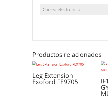
Productos relacionados
Leg Extension
IF
Exoford FE9705
G
M