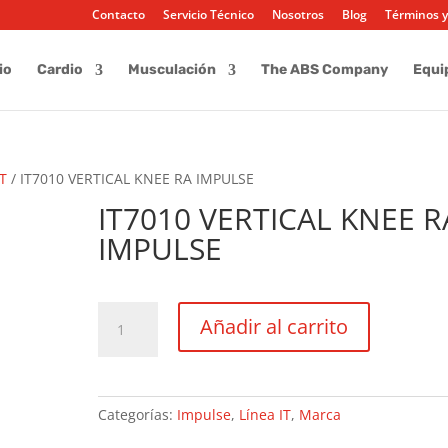
Contacto
Servicio Técnico
Nosotros
Blog
Términos y
io
Cardio
Musculación
The ABS Company
Equi
IT
/ IT7010 VERTICAL KNEE RA IMPULSE
IT7010 VERTICAL KNEE R
IMPULSE
IT7010
Añadir al carrito
VERTICAL
KNEE
RA
IMPULSE
Categorías:
Impulse
,
Línea IT
,
Marca
cantidad