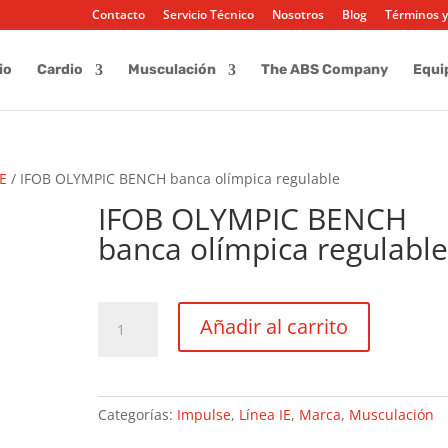
Contacto
Servicio Técnico
Nosotros
Blog
Términos y
io
Cardio
Musculación
The ABS Company
Equi
IE
/ IFOB OLYMPIC BENCH banca olímpica regulable
IFOB OLYMPIC BENCH
banca olímpica regulabl
IFOB
Añadir al carrito
OLYMPIC
BENCH
banca
olímpica
Categorías:
Impulse
,
Línea IE
,
Marca
,
Musculación
regulable