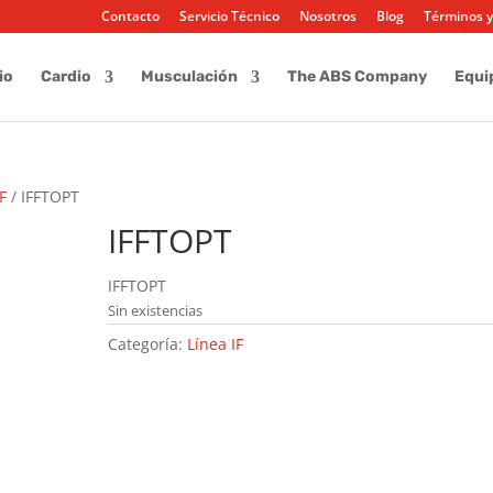
Contacto
Servicio Técnico
Nosotros
Blog
Términos y
io
Cardio
Musculación
The ABS Company
Equi
IF
/ IFFTOPT
IFFTOPT
IFFTOPT
Sin existencias
Categoría:
Línea IF