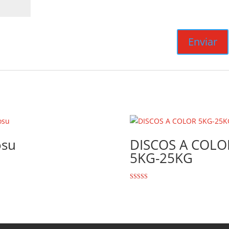
osu
DISCOS A COLO
5KG-25KG
Valorado con
5.00
de 5