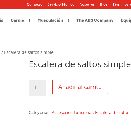
Contacto
Servicio Técnico
Nosotros
Blog
Términos y
io
Cardio
Musculación
The ABS Company
Equi
o
/ Escalera de saltos simple
Escalera de saltos simpl
Escalera
Añadir al carrito
de
saltos
simple
cantidad
Categorías:
Accesorios Funcional
,
Escalera de salto