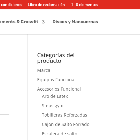
 condiciones
Libro de reclamación
0 elementos
pments & Crossfit
Discos y Mancuernas
Categorías del
producto
e
Marca
Equipos Funcional
Accesorios Funcional
Aro de Latex
Steps gym
Tobilleras Reforzadas
Cajón de Salto Forrado
Escalera de salto