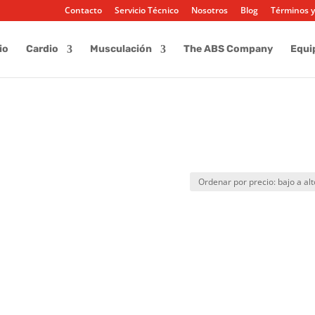
Contacto
Servicio Técnico
Nosotros
Blog
Términos y
io
Cardio
Musculación
The ABS Company
Equi