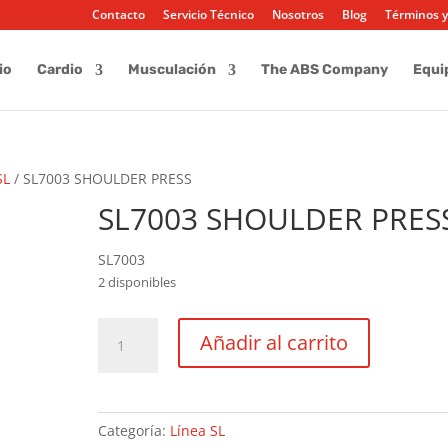
Contacto
Servicio Técnico
Nosotros
Blog
Términos y
io
Cardio
Musculación
The ABS Company
Equi
SL
/ SL7003 SHOULDER PRESS
SL7003 SHOULDER PRES
SL7003
2 disponibles
SL7003
Añadir al carrito
SHOULDER
PRESS
cantidad
Categoría:
Línea SL