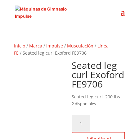
Inicio
/
Marca
/
Impulse
/
Musculación
/
Línea
FE
/ Seated leg curl Exoford FE9706
Seated leg
curl Exoford
FE9706
Seated leg curl, 200 lbs
2 disponibles
Seated
leg
curl