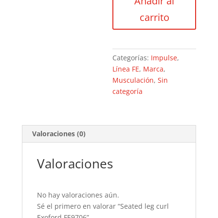
Añadir al
Exoford
FE9706
carrito
cantidad
Categorías:
Impulse
,
Línea FE
,
Marca
,
Musculación
,
Sin
categoría
Valoraciones (0)
Valoraciones
No hay valoraciones aún.
Sé el primero en valorar “Seated leg curl
Exoford FE9706”