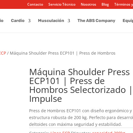
Contacto
Servicio Técnico
Nosotros
Blog
Términos y
io
Cardio
Musculación
The ABS Company
Equi
ECP
/ Máquina Shoulder Press ECP101 | Press de Hombros
Máquina Shoulder Press
ECP101 | Press de
Hombros Selectorizado 
Impulse
Press de Hombros ECP101 con diseño ergonómico y
estructura robusta de 200 kg. Perfecto para desarrol
deltoides con máxima seguridad y estabilidad.