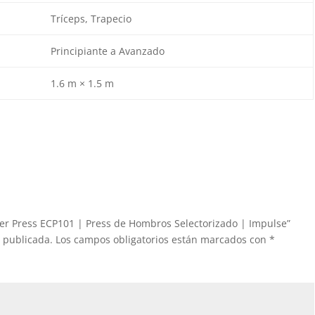
Tríceps, Trapecio
Principiante a Avanzado
1.6 m × 1.5 m
er Press ECP101 | Press de Hombros Selectorizado | Impulse”
á publicada.
Los campos obligatorios están marcados con
*