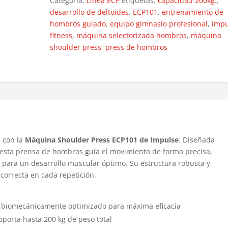
Categoría:
Línea ECP
Etiquetas:
capacidad 200kg.
,
desarrollo de deltoides
,
ECP101
,
entrenamiento de
hombros guiado
,
equipo gimnasio profesional
,
impu
fitness
,
máquina selectorizada hombros
,
máquina
shoulder press
,
press de hombros
 con la
Máquina Shoulder Press ECP101 de Impulse
. Diseñada
 esta prensa de hombros guía el movimiento de forma precisa,
s para un desarrollo muscular óptimo. Su estructura robusta y
correcta en cada repetición.
biomecánicamente optimizado para máxima eficacia
porta hasta 200 kg de peso total