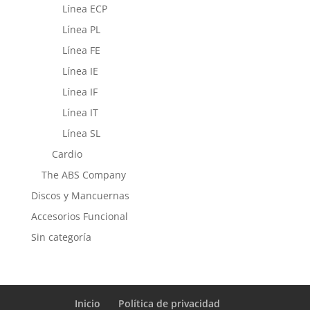
Línea ECP
Línea PL
Línea FE
Línea IE
Línea IF
Línea IT
Línea SL
Cardio
The ABS Company
Discos y Mancuernas
Accesorios Funcional
Sin categoría
Inicio
Política de privacidad