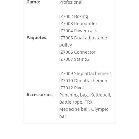
Gama:
Profesional
IZ7002 Boxing
IZ7003 Rebounder
IZ7004 Power rack
Paquetes:
IZ7005 Dual adjustable
pulley
IZ7006 Connector
IZ7007 Stair x2
IZ7009 Step attachement
IZ7010 Dip attachement
IZ7012 Pivot
Accessorios:
Punching bag, Kettlebell,
Battle rope, TRX,
Medecine ball, Olympic
bar.