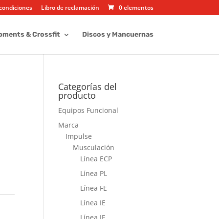
condiciones
Libro de reclamación
0 elementos
pments & Crossfit
Discos y Mancuernas
Categorías del
producto
R
Equipos Funcional
Marca
Impulse
Musculación
Línea ECP
Línea PL
Línea FE
Línea IE
Línea IF