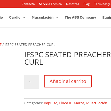
Contacto
Servicio Técnico
Nosotros
Blog
Términos y 
io
Cardio
Musculación
The ABS Company
Equi
IF
/ IFSPC SEATED PREACHER CURL
IFSPC SEATED PREACHE
CURL
IFSPC
Añadir al carrito
SEATED
PREACHER
CURL
cantidad
Categorías:
Impulse
,
Línea IF
,
Marca
,
Musculación