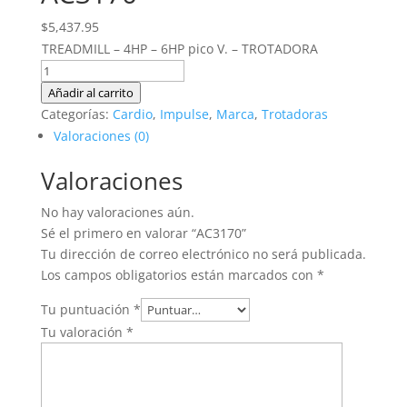
$
5,437.95
TREADMILL – 4HP – 6HP pico V. – TROTADORA
AC3170
cantidad
Añadir al carrito
Categorías:
Cardio
,
Impulse
,
Marca
,
Trotadoras
Valoraciones (0)
Valoraciones
No hay valoraciones aún.
Sé el primero en valorar “AC3170”
Tu dirección de correo electrónico no será publicada.
Los campos obligatorios están marcados con
*
Tu puntuación
*
Tu valoración
*