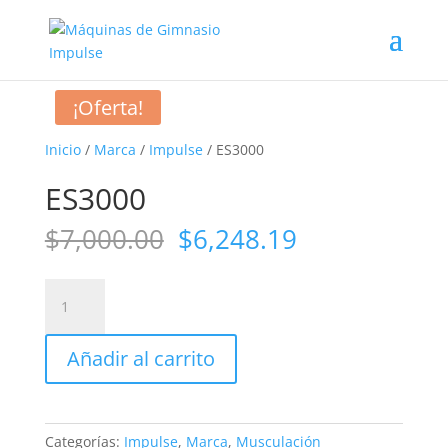
¡Oferta!
Inicio
/
Marca
/
Impulse
/ ES3000
ES3000
El
El
$
7,000.00
$
6,248.19
precio
precio
original
actual
ES3000
era:
es:
cantidad
$7,000.00.
$6,248.19.
Añadir al carrito
Categorías:
Impulse
,
Marca
,
Musculación