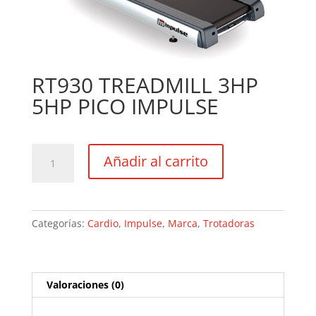
RT930 TREADMILL 3HP
5HP PICO IMPULSE
RT930
Añadir al carrito
TREADMILL
3HP
5HP
PICO
Categorías:
Cardio
,
Impulse
,
Marca
,
Trotadoras
IMPULSE
cantidad
Valoraciones (0)