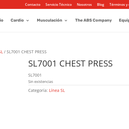
Contacto
Servicio Técnico
Nosotros
Blog
Términos y 
io
Cardio
Musculación
The ABS Company
Equi
SL
/ SL7001 CHEST PRESS
SL7001 CHEST PRESS
SL7001
Sin existencias
Categoría:
Línea SL