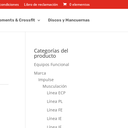
condiciones
Libro de reclamación
0 elementos
pments & Crossfit
Discos y Mancuernas
Categorías del
producto
Equipos Funcional
Marca
Impulse
Musculación
Línea ECP
Línea PL
Línea FE
Línea IE
Línea IF