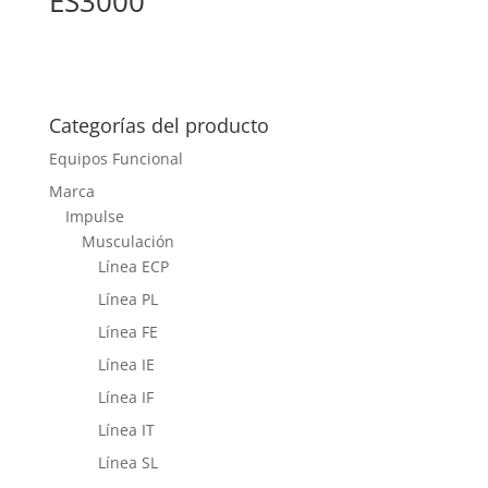
ES3000
El
El
precio
precio
original
actual
era:
es:
Categorías del producto
$7,000.00.
$6,248.19.
Equipos Funcional
Marca
Impulse
Musculación
Línea ECP
Línea PL
Línea FE
Línea IE
Línea IF
Línea IT
Línea SL