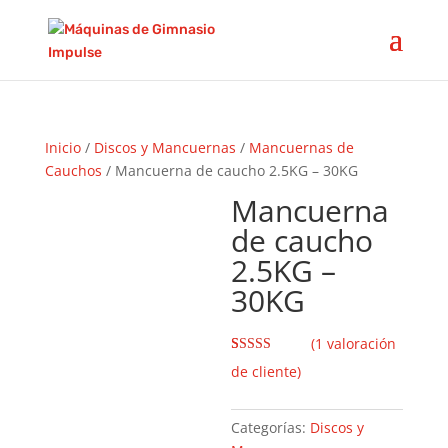
Inicio
/
Discos y Mancuernas
/
Mancuernas de
Cauchos
/ Mancuerna de caucho 2.5KG – 30KG
Mancuerna
de caucho
2.5KG –
30KG
(
1
valoración
Valorado con
1
de cliente)
5.00
de 5 en
base a
valoración
de un cliente
Categorías:
Discos y