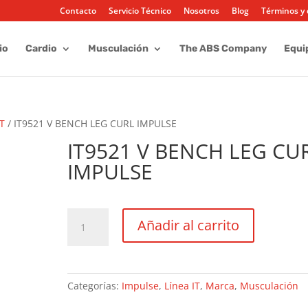
Contacto
Servicio Técnico
Nosotros
Blog
Términos y 
io
Cardio
Musculación
The ABS Company
Equi
IT
/ IT9521 V BENCH LEG CURL IMPULSE
IT9521 V BENCH LEG CU
IMPULSE
IT9521
Añadir al carrito
V
BENCH
LEG
CURL
Categorías:
Impulse
,
Línea IT
,
Marca
,
Musculación
IMPULSE