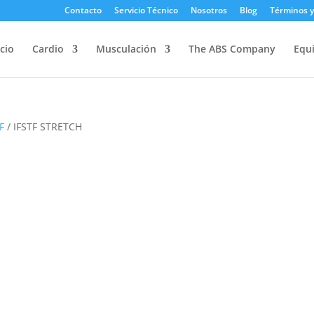
Contacto
Servicio Técnico
Nosotros
Blog
Términos y
icio
Cardio
Musculación
The ABS Company
Equi
IF
/ IFSTF STRETCH