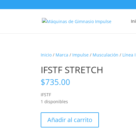
In
Inicio
/
Marca
/
Impulse
/
Musculación
/
Línea 
IFSTF STRETCH
$
735.00
IFSTF
1 disponibles
IFSTF
Añadir al carrito
STRETCH
cantidad