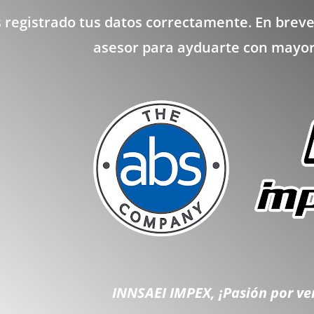
registrado tus datos correctamente. En breve
asesor para ayduarte con mayor
INNSAEI IMPEX, ¡Pasión por ve