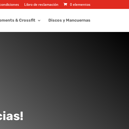
condiciones
Libro de reclamación
0 elementos
pments & Crossfit
Discos y Mancuernas
ias!