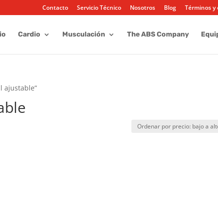
Contacto
Servicio Técnico
Nosotros
Blog
Términos y 
io
Cardio
Musculación
The ABS Company
Equi
l ajustable”
able