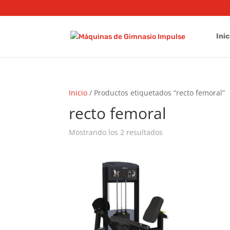
Inic
Inicio
/ Productos etiquetados “recto femoral”
recto femoral
Ordenado
Mostrando los 2 resultados
por
precio:
bajo
a
alto