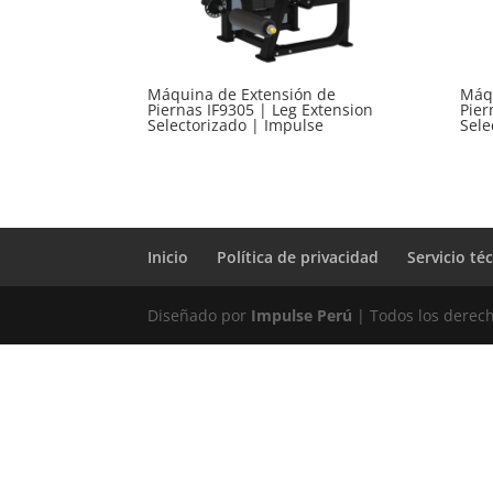
Máquina de Extensión de
Máqu
Piernas IF9305 | Leg Extension
Pier
Selectorizado | Impulse
Sele
Inicio
Política de privacidad
Servicio té
Diseñado por
Impulse Perú
| Todos los derec