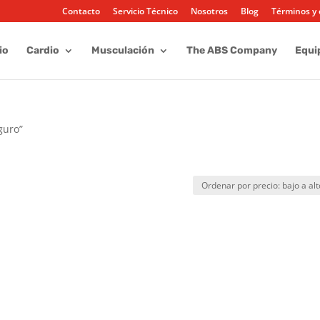
Contacto
Servicio Técnico
Nosotros
Blog
Términos y 
io
Cardio
Musculación
The ABS Company
Equi
guro”