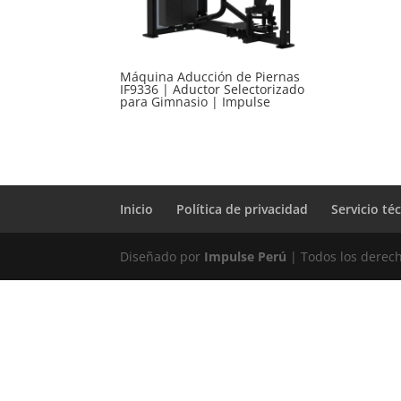
Máquina Aducción de Piernas
IF9336 | Aductor Selectorizado
para Gimnasio | Impulse
Inicio
Política de privacidad
Servicio té
Diseñado por
Impulse Perú
| Todos los derec